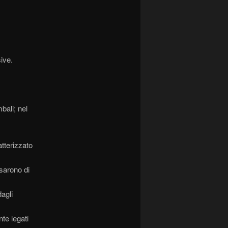
ive.
bali; nel
tterizzato
usarono di
dagli
te legati