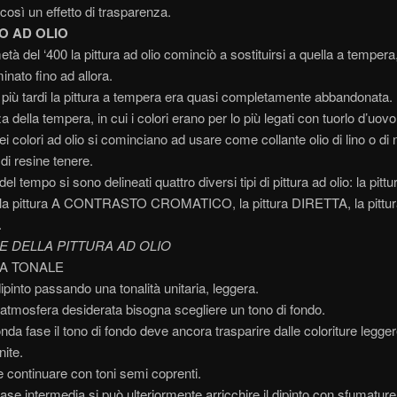
così un effetto di trasparenza.
TO AD OLIO
età del ‘400 la pittura ad olio cominciò a sostituirsi a quella a tempera
nato fino ad allora.
più tardi la pittura a tempera era quasi completamente abbandonata.
a della tempera, in cui i colori erano per lo più legati con tuorlo d’uovo
ei colori ad olio si cominciano ad usare come collante olio di lino o di
i di resine tenere.
el tempo si sono delineati quattro diversi tipi di pittura ad olio: la pittu
a pittura A CONTRASTO CROMATICO, la pittura DIRETTA, la pittur
.
E DELLA PITTURA AD OLIO
RA TONALE
 dipinto passando una tonalità unitaria, leggera.
atmosfera desiderata bisogna scegliere un tono di fondo.
nda fase il tono di fondo deve ancora trasparire dalle coloriture legge
nite.
e continuare con toni semi coprenti.
fase intermedia si può ulteriormente arricchire il dipinto con sfumature 