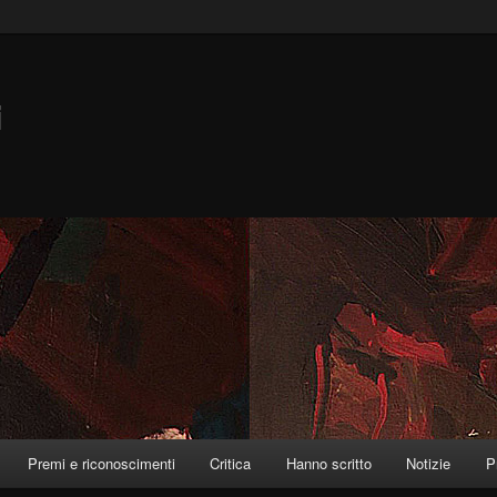
i
Premi e riconoscimenti
Critica
Hanno scritto
Notizie
P