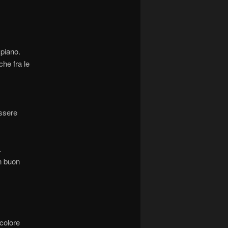
 piano.
he fra le
essere
.
on buon
colore