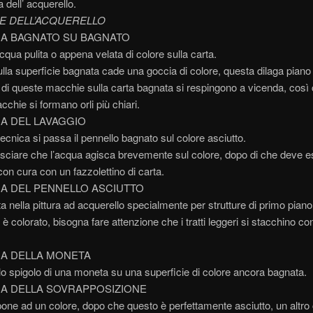
a dell’ acquerello.
E DELL’ACQUERELLO
CA BAGNATO SU BAGNATO
qua pulita o appena velata di colore sulla carta.
la superficie bagnata cade una goccia di colore, questa dilaga piano
di queste macchie sulla carta bagnata si respingono a vicenda, così c
cchie si formano orli più chiari.
CA DEL LAVAGGIO
tecnica si passa il pennello bagnato sul colore asciutto.
sciare che l’acqua agisca brevemente sul colore, dopo di che deve 
con cura con un fazzolettino di carta.
CA DEL PENNELLO ASCIUTTO
a nella pittura ad acquerello specialmente per strutture di primo piano
 è colorato, bisogna fare attenzione che i tratti leggeri si stacchino c
CA DELLA MONETA
 lo spigolo di una moneta su una superficie di colore ancora bagnata.
CA DELLA SOVRAPPOSIZIONE
one ad un colore, dopo che questo è perfettamente asciutto, un altro 