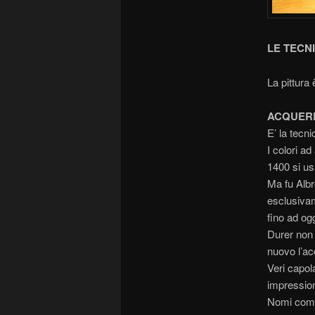
LE TECN
La pittura
ACQUER
E’ la tecni
I colori ad
1400 si usa
Ma fu Albr
esclusivam
fino ad ogg
Durer non 
nuovo l’ac
Veri capola
impression
Nomi come