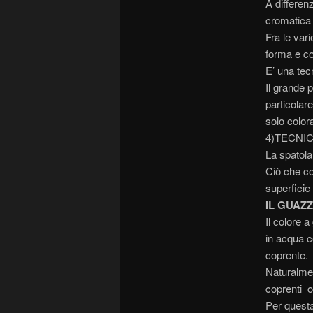
A differen
cromatica 
Fra le vari
forma e co
E’ una tec
Il grande p
particolare
solo color
4)TECNI
La spatola
Ciò che co
superficie
IL GUAZ
Il colore 
in acqua c
coprente.
Naturalmen
coprenti o
Per questa 