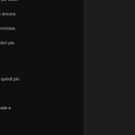
e ancora
luminose.
lori più
 quindi più
bale e