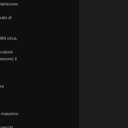
chiariscono
sato di
1964 circa,
ccature.
essore) il
oro
il massimo
 vecchi