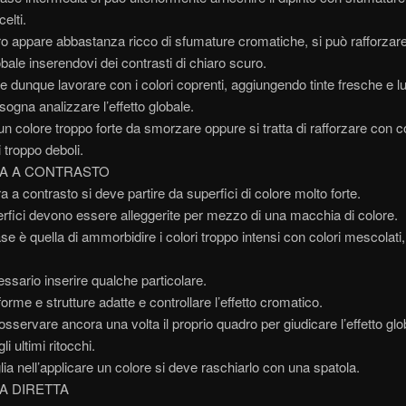
celti.
ro appare abbastanza ricco di sfumature cromatiche, si può rafforzar
lobale inserendovi dei contrasti di chiaro scuro.
e dunque lavorare con i colori coprenti, aggiungendo tinte fresche e 
isogna analizzare l’effetto globale.
un colore troppo forte da smorzare oppure si tratta di rafforzare con co
i troppo deboli.
RA A CONTRASTO
ra a contrasto si deve partire da superfici di colore molto forte.
erfici devono essere alleggerite per mezzo di una macchia di colore.
se è quella di ammorbidire i colori troppo intensi con colori mescolati,
ssario inserire qualche particolare.
orme e strutture adatte e controllare l’effetto cromatico.
osservare ancora una volta il proprio quadro per giudicare l’effetto glo
li ultimi ritocchi.
lia nell’applicare un colore si deve raschiarlo con una spatola.
A DIRETTA