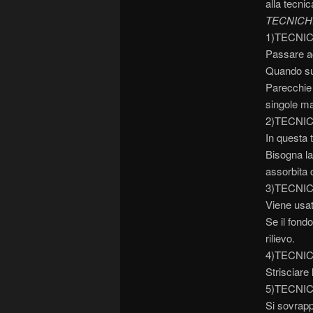
alla tecnic
TECNICH
1)TECNI
Passare ac
Quando sul
Parecchie 
singole ma
2)TECNI
In questa 
Bisogna la
assorbita 
3)TECNI
Viene usat
Se il fondo
rilievo.
4)TECNI
Strisciare
5)TECNI
Si sovrapp