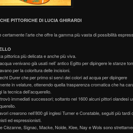
ICHE PITTORICHE DI LUCIA GHIRARDI
 è certamente l’arte che offre la gamma più vasta di possibilità espress
ELLO
ca pittorica più delicata e anche più viva.
 acqua venivano già usati nell’ antico Egitto per dipingere le stanze tom
vano per la coloritura delle incisioni.
echt Durer che per primo si servì dei colori ad acqua per dipingere
ente in velature, ottenendo quella trasparenza cromatica che ha cara
i la tecnica dell’acquerello.
trovò immediati successori; soltanto nel 1600 alcuni pittori olandesi 
querello.
vori crearono nell’800 gli inglesi Turner e Constable, seguiti più tardi 
isti ed espressionisti.
 Cèzanne, Signac, Macke, Nolde, Klee, Nay e Wols sono strettamen