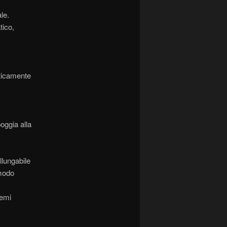
le.
tico,
aticamente
oggia alla
llungabile
 modo
semi