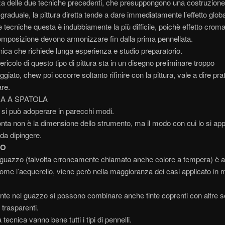
za delle due tecniche precedenti, che presuppongono una costruzione
graduale, la pittura diretta tende a dare immediatamente l’effetto globa
e tecniche questa è indubbiamente la più difficile, poichè effetto croma
mposizione devono armonizzare fin dalla prima pennellata.
nica che richiede lunga esperienza e studio preparatorio.
ericolo di questo tipo di pittura sta in un disegno preliminare troppo
ggiato, chew poi occorre soltanto rifinire con la pittura, vale a dire pr
are.
CA A SPATOLA
 si può adoperare in parecchi modi.
nta non è la dimensione dello strumento, ma il modo con cui lo si app
 da dipingere.
ZO
a guazzo (talvolta erroneamente chiamato anche colore a tempera) è a
ome l’acquerello, viene però nella maggioranza dei casi applicato in
te nel guazzo si possono combinare anche tinte coprenti con altre 
 trasparenti.
tecnica vanno bene tutti i tipi di pennelli.