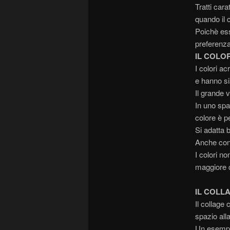
Tratti cara
quando il 
Poichè esso
preferenza
IL COLO
I colori ac
e hanno si
Il grande 
In uno spa
colore è p
Si adatta b
Anche con 
I colori n
maggiore c
IL COLL
Il collage
spazio alla
Un esempio