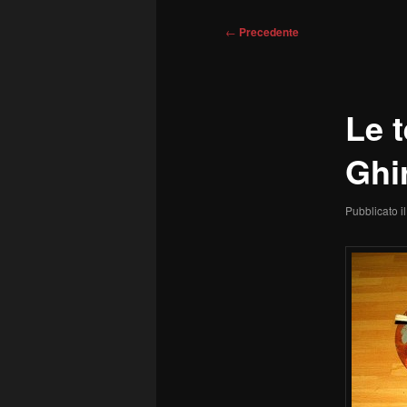
Navigazione
←
Precedente
articolo
Le t
Ghi
Pubblicato i