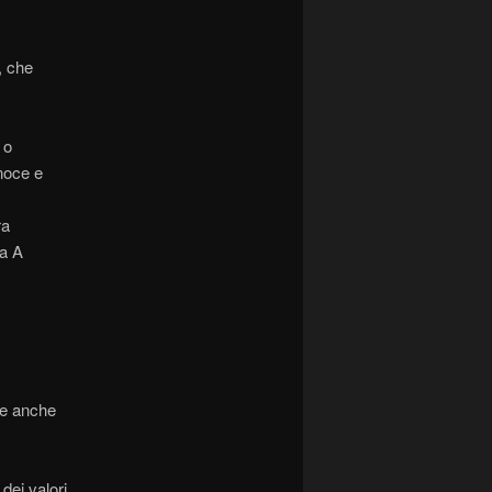
, che
 o
 noce e
ra
a A
re anche
dei valori