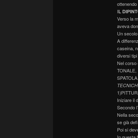
ottenendo 
I
L DIPIN
Verso la m
aveva domi
Un secolo 
A differenz
caseina, n
diversi tip
Nel corso d
TONALE, l
SPATOLA
TECNICH
1)PITTU
Iniziare il
Secondo l’
Nella seco
se già defi
Poi si dev
In questa 