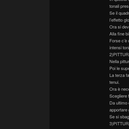
tonali pres
Se il quad
l’effetto g
Ora si dev
Alla fine b
Forse c’è 
intensi ton
2)PITTU
Nella pittu
Poi le sup
La terza fa
tenui.
Ora è nece
Scegliere f
Da ultimo 
apportare g
Se si sbag
3)PITTUR