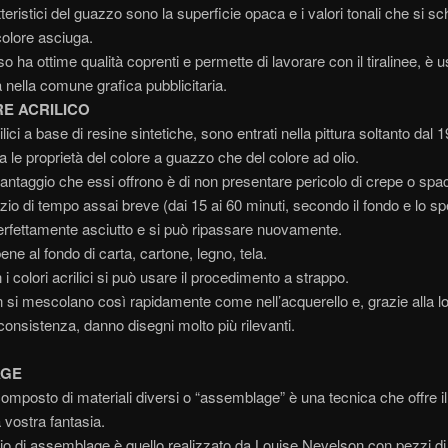
tteristici del guazzo sono la superficie opaca e i valori tonali che si s
colore asciuga.
 ha ottime qualità coprenti e permette di lavorare con il tiralinee, è u
 nella comune grafica pubblicitaria.
RE ACRILICO
rilici a base di resine sintetiche, sono entrati nella pittura soltanto dal 
a le proprietà del colore a guazzo che del colore ad olio.
vantaggio che essi offrono è di non presentare pericolo di crepe o spa
zio di tempo assai breve (dai 15 ai 60 minuti, secondo il fondo e lo sp
erfettamente asciutto e si può ripassare nuovamente.
ene al fondo di carta, cartone, legno, tela.
i colori acrilici si può usare il procedimento a strappo.
on si mescolano così rapidamente come nell’acquerello e, grazie alla l
onsistenza, danno disegni molto più rilevanti.
AGE
 composto di materiali diversi o “assemblage” è una tecnica che offre 
 vostra fantasia.
 di assemblage è quello realizzato da Louise Nevelson con pezzi di