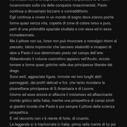
Incamminato sulla via delle conquiste rinascimentali, Paolo
continua a dimostrarsi bizzarro e contraddittorio.
Egli continua a vivere in un mondo di sogno dove stanno poche
forme quasi senza vita, coperte di zone di colore terso e puro,
parti di una profondità spaziale studiata e con essa ed in essa
immedesimate.
Ma il pittore non sa, forse non può rinunziare a nostalgici ritorni al
passato, talora improvvisi che lasciano sbalorditi e incapaci di
dare a Paolo il suo determinato posto nel campo dell’arte.
Abbandonato il volume costruttivo apparso nell’Acuto, eccolo
tornare a forme quasi gotiche nelle due principesse liberate dal
drago.
Sono esili, aggraziate figure, immote nei loro lunghi abiti
panneggiati, dai profili delicati e fini, che tanto ricordano le
pisanelliane principesse di S.Anastasia e di Louvre.
Intorno ad esse ancora si affaccia il misterioso ed affascinante
mondo gotico della fiaba, mentre una prospettiva di campi simili
ai giardini ricorda che Paolo è pur sempre il pittore della scienza
prospettica.
E nel racconto non v’è niente di forte, di cruento.
La leggenda si è trasformata in fiaba, prima nella mente di lui poi