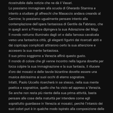
ricostruibile dalle notizie che ne dà il Vasari.
Lo possiamo immaginare alla scuola di Gherardo Starnina e
intento a studiare gli affreschi che Masaccio andava creando al
Carmine; lo possiamo ugualmente pensare intento alla
contemplazione dell’opera fantasiosa di Gentile da Fabriano, che
in quegli anni a Firenze dipingeva la sua Adorazione dei Magi.
Il mondo notturno illuminato dagli ori e dalla famosa cavalcata
verso una fantastica città, gli eleganti figurini dai ricercati abiti e
dai copricapo complicati attirarono certo la sua attenzione e
accesero la sua mente fantasiosa.
Il suo primo soggiorno a Venezia affinò questo gusto.
Il mondo di colore che gli venne incontro nella laguna dovette per
forza colpire la sua immaginazione e la sua fantasia, il rilucere
d’oro dei mosaici e delle tavole bizantine dovette essere una
musica dolcissima ai suoi occhi di eterno sognatore.
Infatti, Paolo Uccello ricercherà in se stesso, nella sua mente
poetica e sognatrice, quello che ha visto ed appreso a Venezia.
Se anche non resta più niente della sua prima attività, basta
pensare alle cose della maturità per intendere come egli
soprattutto guardasse in Venezia ai mosaici, perchè l’intarsio dei
suoi colori puri è in qualche modo ispirato alla composizione delle