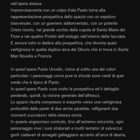
nell’opera stessa.
Improvvisamente con un colpo d’ala Paolo torna alla
rappresentazione prospettica dello spazio con un sepolcro
trasversale, con un guerriero addormentato, con un potente
Cristo risorto, nel grande occhio della cupola di Santa Maria del
Fiore e nei quattro Profeti dell’orologio nell’interno della facciata.
E ancora tutto si dedica alla prospettiva, che diventa quasi
vertiginosa in quella duplice arca del Diluvio che si trova in Santa
Mari Novella a Firenze.
In quest’opera Paolo Uccello, come al solito usa dei colori
particolari: i personaggi come pure lo sfondo sono verdi di quel
verde che è tipico di Paolo.
In quest’opera Paolo cura molto la prospettiva ed il dettaglio
perdendo, quindi, la visione generale dell’affresco.
Lo spazio risulta compresso e sospinto verso una vertiginosa
profondità dalle pareti di due arche parallele, raffiguranti due
momenti successivi della stessa storia.
In questo angoscioso cunicolo, fino all’estremo orizzonte, ogni
personaggio vive i suoi stralunati e inutili tentativi di salvezza:
gonfi cadaveri di annegati galleggiano accanto all’arca di destra,