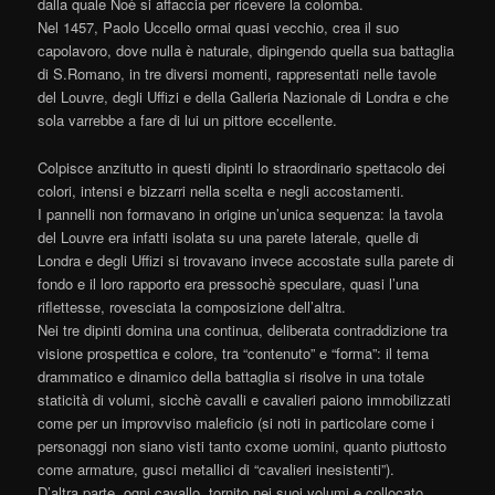
dalla quale Noè si affaccia per ricevere la colomba.
Nel 1457, Paolo Uccello ormai quasi vecchio, crea il suo
capolavoro, dove nulla è naturale, dipingendo quella sua battaglia
di S.Romano, in tre diversi momenti, rappresentati nelle tavole
del Louvre, degli Uffizi e della Galleria Nazionale di Londra e che
sola varrebbe a fare di lui un pittore eccellente.
Colpisce anzitutto in questi dipinti lo straordinario spettacolo dei
colori, intensi e bizzarri nella scelta e negli accostamenti.
I pannelli non formavano in origine un’unica sequenza: la tavola
del Louvre era infatti isolata su una parete laterale, quelle di
Londra e degli Uffizi si trovavano invece accostate sulla parete di
fondo e il loro rapporto era pressochè speculare, quasi l’una
riflettesse, rovesciata la composizione dell’altra.
Nei tre dipinti domina una continua, deliberata contraddizione tra
visione prospettica e colore, tra “contenuto” e “forma”: il tema
drammatico e dinamico della battaglia si risolve in una totale
staticità di volumi, sicchè cavalli e cavalieri paiono immobilizzati
come per un improvviso maleficio (si noti in particolare come i
personaggi non siano visti tanto cxome uomini, quanto piuttosto
come armature, gusci metallici di “cavalieri inesistenti”).
D’altra parte, ogni cavallo, tornito nei suoi volumi e collocato