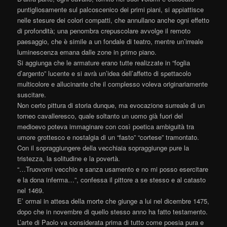
puntigliosamente sul palcoscenico dei primi piani, si appiattisce
nelle stesure dei colori compatti, che annullano anche ogni effetto
di profondità; una penombra crepuscolare avvolge il remoto
paesaggio, che è simile a un fondale di teatro, mentre un’irreale
luminescenza emana dalle zone in primo piano.
Si aggiunga che le armature erano tutte realizzate in “foglia
d’argento” lucente e si avrà un’idea dell’affetto di spettacolo
multicolore e allucinante che il complesso voleva originariamente
suscitare.
Non certo pittura di storia dunque, ma evocazione surreale di un
torneo cavalleresco, quale soltanto un uomo già fuori del
medioevo poteva immaginare con così poetica ambiguità tra
umore grottesco e nostalgia di un “fasto” “cortese” tramontato.
Con il sopraggiungere della vecchiaia sopraggiunge pure la
tristezza, la solitudine e la povertà.
“…Truovomi vecchio e sanza usamento e no mi posso esercitare
e la dona inferma…”, confessa il pittore a se stesso e al catasto
nel 1469.
E’ ormai in attesa della morte che giunge a lui nel dicembre 1475,
dopo che in novembre di quello stesso anno ha fatto testamento.
L’arte di Paolo va considerata prima di tutto come poesia pura e