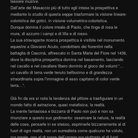
tessere musive.
Dall’arte del Masaccio più di tutto egli intese la prospettiva e
mediante lo studio di questa seppe trasformare la visione lineare-
coloristica dei gotici, in visione volumetrico-coloristica.
Dunque domina il colore irreale di Paolo, che tinge di rosa le
mura, di azzurro i campi e di lilla e di rosso.
La sua stravagante ricerca prospettica è visibile nel monumento
equestre a Giovanni Acuto, condottiero dei fiorentini nella
battaglia di Cascinà, affrescato in Santa Maria del Fiore nel 1436,
dove la disciplina prospettica domina nel basamento, lasciando
nel cavallo e nel cavaliere libero dominio al gioco dei volumi:”…
un cavallo di terra verde tenuto bellissimo e di grandezza
straordinaria sopra l’immagine di esso capitano di color verde
terra…”.
Già fin da ora si nota la tendenza del pittore a trasfigurare in un
mondo fatto di astrazione, quasi metafisica, la realtà.
La mente fantasiosa e bizzarra di Paolo non può e non sa
rinunziare a questo suo godimento: osservare la natura, la realtà
delle cose, pensarle in se stesso, esprimerle bizzarramente al di
fuori di ogni realtà, non un surrealista come qualcuno ha voluto,
ma irreale, non al di sopra dell’umano ma piuttosto al di fuori.