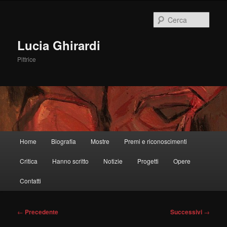
Vai
al
Cerca
contenuto
principale
Lucia Ghirardi
Pittrice
Menu
Home
Biografia
Mostre
Premi e riconoscimenti
principale
Critica
Hanno scritto
Notizie
Progetti
Opere
Contatti
Navigazione
←
Precedente
Successivi
→
articolo