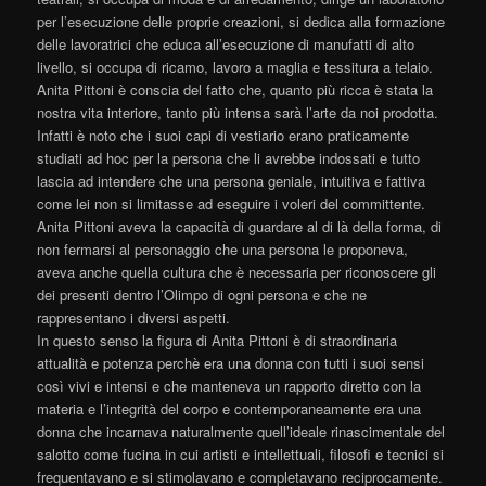
per l’esecuzione delle proprie creazioni, si dedica alla formazione
delle lavoratrici che educa all’esecuzione di manufatti di alto
livello, si occupa di ricamo, lavoro a maglia e tessitura a telaio.
Anita Pittoni è conscia del fatto che, quanto più ricca è stata la
nostra vita interiore, tanto più intensa sarà l’arte da noi prodotta.
Infatti è noto che i suoi capi di vestiario erano praticamente
studiati ad hoc per la persona che li avrebbe indossati e tutto
lascia ad intendere che una persona geniale, intuitiva e fattiva
come lei non si limitasse ad eseguire i voleri del committente.
Anita Pittoni aveva la capacità di guardare al di là della forma, di
non fermarsi al personaggio che una persona le proponeva,
aveva anche quella cultura che è necessaria per riconoscere gli
dei presenti dentro l’Olimpo di ogni persona e che ne
rappresentano i diversi aspetti.
In questo senso la figura di Anita Pittoni è di straordinaria
attualità e potenza perchè era una donna con tutti i suoi sensi
così vivi e intensi e che manteneva un rapporto diretto con la
materia e l’integrità del corpo e contemporaneamente era una
donna che incarnava naturalmente quell’ideale rinascimentale del
salotto come fucina in cui artisti e intellettuali, filosofi e tecnici si
frequentavano e si stimolavano e completavano reciprocamente.