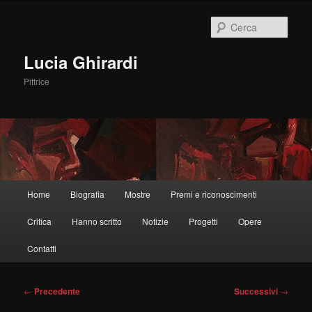
Vai
al
Cerca
contenuto
principale
Lucia Ghirardi
Pittrice
Menu
Home
Biografia
Mostre
Premi e riconoscimenti
principale
Critica
Hanno scritto
Notizie
Progetti
Opere
Contatti
Navigazione
←
Precedente
Successivi
→
articolo