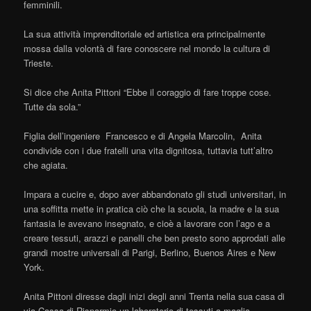
femminili.
La sua attività imprenditoriale ed artistica era principalmente
mossa dalla volontà di fare conoscere nel mondo la cultura di
Trieste.
Si dice che Anita Pittoni “Ebbe il coraggio di fare troppe cose.
Tutte da sola.”
Figlia dell’ingeniere Francesco e di Angela Marcolin, Anita
condivide con i due fratelli una vita dignitosa, tuttavia tutt’altro
che agiata.
Impara a cucire e, dopo aver abbandonato gli studi universitari, in
una soffitta mette in pratica ciò che la scuola, la madre e la sua
fantasia le avevano insegnato, e cioè a lavorare con l’ago e a
creare tessuti, arazzi e panelli che ben presto sono approdati alle
grandi mostre universali di Parigi, Berlino, Buenos Aires e New
York.
Anita Pittoni diresse dagli inizi degli anni Trenta nella sua casa di
via Cassa di Risparmio un laboratorio di tessuti a maglia