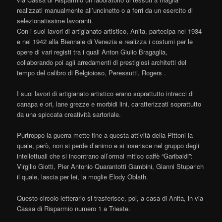
realizzati manualmente all’uncinetto o a ferri da un esercito di
selezionatissime lavoranti.
Con i suoi lavori di artigianato artistico, Anita, partecipa nel 1934
e nel 1942 alla Biennale di Venezia e realizza i costumi per le
opere di vari registi tra i quali Anton Giulio Bragaglia,
collaborando poi agli arredamenti di prestigiosi architetti del
tempo del calibro di Belgioioso, Peressutti, Rogers .
I suoi lavori di artigianato artistico erano soprattutto intrecci di
canapa e ori, lane grezze e morbidi lini, caratterizzati soprattutto
da una spiccata creatività sartoriale.
Purtroppo la guerra mette fine a questa attività della Pittoni la
quale, però, non si perde d’animo e si inserisce nel gruppo degli
intellettuali che si incontrano all’ormai mitico caffè “Garibaldi”:
Virgilio Giotti, Pier Antonio Quarantotti Gambini, Gianni Stuparich
il quale, lascia per lei, la moglie Elody Oblath.
Questo circolo letterario si trasferisce, poi, a casa di Anita, in via
Cassa di Risparmio numero 1 a Trieste.