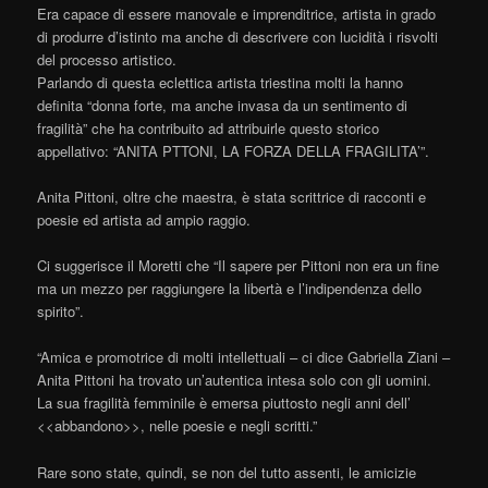
Era capace di essere manovale e imprenditrice, artista in grado
di produrre d’istinto ma anche di descrivere con lucidità i risvolti
del processo artistico.
Parlando di questa eclettica artista triestina molti la hanno
definita “donna forte, ma anche invasa da un sentimento di
fragilità” che ha contribuito ad attribuirle questo storico
appellativo: “ANITA PTTONI, LA FORZA DELLA FRAGILITA’”.
Anita Pittoni, oltre che maestra, è stata scrittrice di racconti e
poesie ed artista ad ampio raggio.
Ci suggerisce il Moretti che “Il sapere per Pittoni non era un fine
ma un mezzo per raggiungere la libertà e l’indipendenza dello
spirito”.
“Amica e promotrice di molti intellettuali – ci dice Gabriella Ziani –
Anita Pittoni ha trovato un’autentica intesa solo con gli uomini.
La sua fragilità femminile è emersa piuttosto negli anni dell’
<<abbandono>>, nelle poesie e negli scritti.”
Rare sono state, quindi, se non del tutto assenti, le amicizie