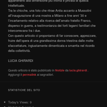
appartenenti alla dimensione più intima e privata di questa
intellettuale.
Tra le chicche, una foto che ritrae Anita accanto a Mussolini
all’inaugurazione di una mostra a Milano a fine anni ’30 e
l’incartamento relativo alla ricerca dell’amato fratello Franco,
disperso in guerra, a testimonianza dei forti legami familiari che
intercorrevano fra i due.
Con questo articolo ci proponiamo di far conoscere, apprezzare,
fruire dell’opera di una grandissima donna triestina dalle molte
sfaccettature, ingiustamente dimenticata e smarrita nel ricordo
della collettività.
LUCIA GHIRARDI
Questo articolo è stato pubblicato in
Notizie
da
lucia.ghirardi
.
Aggiungi il
permalink
ai segnalibri.
STATISTICHE DEL SITO
Today's Views:
9